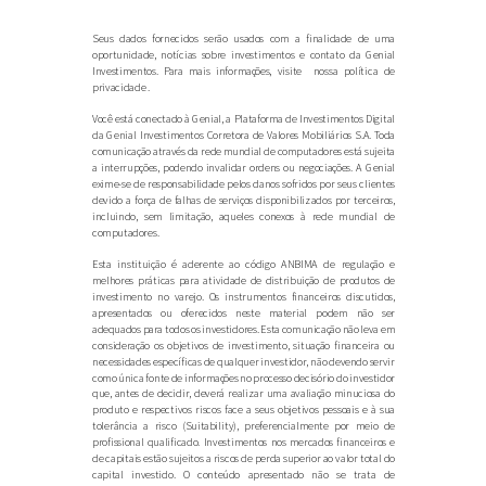
Seus dados fornecidos serão usados com a finalidade de uma
oportunidade, notícias sobre investimentos e contato da Genial
Investimentos. Para mais informações, visite nossa política de
privacidade .
Você está conectado à Genial, a Plataforma de Investimentos Digital
da Genial Investimentos Corretora de Valores Mobiliários S.A. Toda
comunicação através da rede mundial de computadores está sujeita
a interrupções, podendo invalidar ordens ou negociações. A Genial
exime-se de responsabilidade pelos danos sofridos por seus clientes
devido a força de falhas de serviços disponibilizados por terceiros,
incluindo, sem limitação, aqueles conexos à rede mundial de
computadores.
Esta instituição é aderente ao código ANBIMA de regulação e
melhores práticas para atividade de distribuição de produtos de
investimento no varejo. Os instrumentos financeiros discutidos,
apresentados ou oferecidos neste material podem não ser
adequados para todos os investidores. Esta comunicação não leva em
consideração os objetivos de investimento, situação financeira ou
necessidades específicas de qualquer investidor, não devendo servir
como única fonte de informações no processo decisório do investidor
que, antes de decidir, deverá realizar uma avaliação minuciosa do
produto e respectivos riscos face a seus objetivos pessoais e à sua
tolerância a risco (Suitability), preferencialmente por meio de
profissional qualificado. Investimentos nos mercados financeiros e
de capitais estão sujeitos a riscos de perda superior ao valor total do
capital investido. O conteúdo apresentado não se trata de