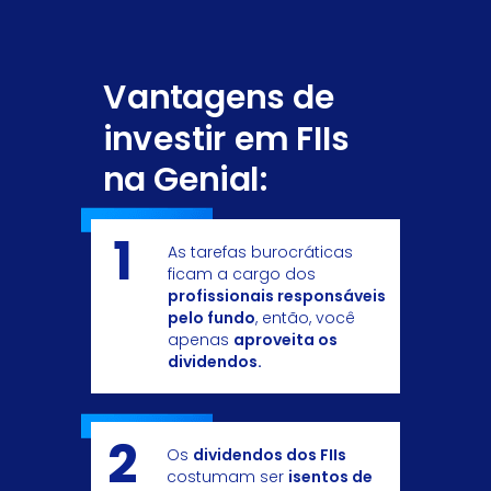
Vantagens de
investir em FIIs
na Genial:
1
As tarefas burocráticas
ficam a cargo dos
profissionais responsáveis
pelo
fundo
, então, você
apenas
aproveita os
dividendos.
2
Os
dividendos dos FIIs
costumam ser
isentos de