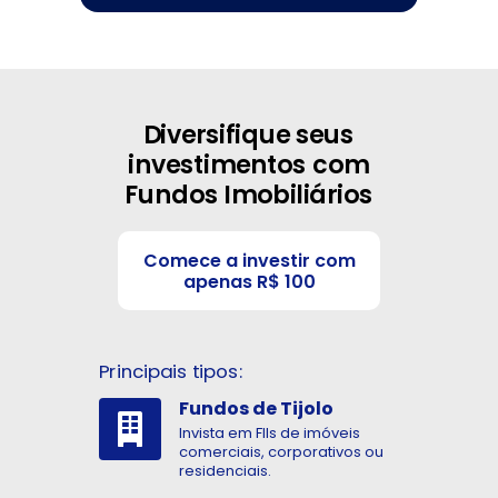
Diversifique seus
investimentos com
Ao prosseguir, você autoriza a Genial a coletar seus dados
Fundos Imobiliários
pessoais de acordo com a nossa
Política de
Privacidade
,
com envio de novidades, conteúdo
informativo, analítico e publicitário sobre produtos e
serviços da Genial e de seus parceiros; e aceita receber
comunicações da Genial pelos canais oficiais (E-mail,
Comece a investir com
SMS, Whatsapp, Telefone).
apenas R$ 100
Começar a Investir
Principais tipos:
Fundos de Tijolo
Invista em FIIs de imóveis
comerciais, corporativos ou
residenciais.