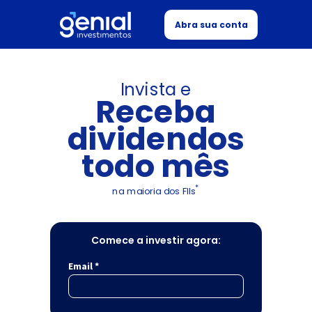
Abra sua conta
Invista e
Receba
dividendos
todo mês
*
na maioria dos
FIIs
Comece a investir agora:
Email *