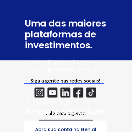
Uma das maiores
plataformas de
investimentos.
Mais de
2 mi
de clientes
Mais de
R$
250
bi
em ativos
Siga a gente nas redes sociais!
Invista hoje.
Resgate seu futuro.
Fale com a gente
CENTRAL DE ATENDIMENTO
Abra sua conta na Genial