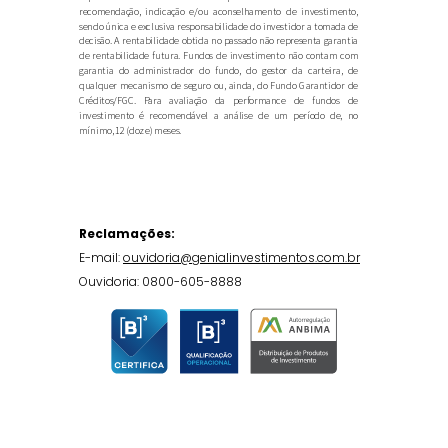
recomendação, indicação e/ou aconselhamento de investimento,
sendo única e exclusiva responsabilidade do investidor a tomada de
decisão. A rentabilidade obtida no passado não representa garantia
de rentabilidade futura. Fundos de investimento não contam com
garantia do administrador do fundo, do gestor da carteira, de
qualquer mecanismo de seguro ou, ainda, do Fundo Garantidor de
Créditos/FGC. Para avaliação da performance de fundos de
investimento é recomendável a análise de um período de, no
mínimo, 12 (doze) meses.
Reclamações:
E-mail:
ouvidoria@genialinvestimentos.com.br
Ouvidoria: 0800-605-8888