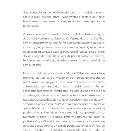
Seus dados fornecidos serão usados com a finalidade de uma
oportunidade, notícias sobre investimentos e contato da Genial
Investimentos. Para mais informações, visite nossa política de
privacidade .
Você está conectado à Genial, a Plataforma de Investimentos Digital
da Genial Investimentos Corretora de Valores Mobiliários S.A. Toda
comunicação através da rede mundial de computadores está sujeita
a interrupções, podendo invalidar ordens ou negociações. A Genial
exime-se de responsabilidade pelos danos sofridos por seus clientes
devido a força de falhas de serviços disponibilizados por terceiros,
incluindo, sem limitação, aqueles conexos à rede mundial de
computadores.
Esta instituição é aderente ao código ANBIMA de regulação e
melhores práticas para atividade de distribuição de produtos de
investimento no varejo. Os instrumentos financeiros discutidos,
apresentados ou oferecidos neste material podem não ser
adequados para todos os investidores. Esta comunicação não leva em
consideração os objetivos de investimento, situação financeira ou
necessidades específicas de qualquer investidor, não devendo servir
como única fonte de informações no processo decisório do investidor
que, antes de decidir, deverá realizar uma avaliação minuciosa do
produto e respectivos riscos face a seus objetivos pessoais e à sua
tolerância a risco (Suitability), preferencialmente por meio de
profissional qualificado. Investimentos nos mercados financeiros e
de capitais estão sujeitos a riscos de perda superior ao valor total do
capital investido. O conteúdo apresentado não se trata de