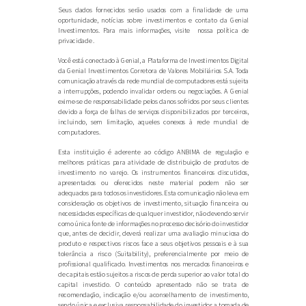
Seus dados fornecidos serão usados com a finalidade de uma
oportunidade, notícias sobre investimentos e contato da Genial
Investimentos. Para mais informações, visite nossa política de
privacidade .
Você está conectado à Genial, a Plataforma de Investimentos Digital
da Genial Investimentos Corretora de Valores Mobiliários S.A. Toda
comunicação através da rede mundial de computadores está sujeita
a interrupções, podendo invalidar ordens ou negociações. A Genial
exime-se de responsabilidade pelos danos sofridos por seus clientes
devido a força de falhas de serviços disponibilizados por terceiros,
incluindo, sem limitação, aqueles conexos à rede mundial de
computadores.
Esta instituição é aderente ao código ANBIMA de regulação e
melhores práticas para atividade de distribuição de produtos de
investimento no varejo. Os instrumentos financeiros discutidos,
apresentados ou oferecidos neste material podem não ser
adequados para todos os investidores. Esta comunicação não leva em
consideração os objetivos de investimento, situação financeira ou
necessidades específicas de qualquer investidor, não devendo servir
como única fonte de informações no processo decisório do investidor
que, antes de decidir, deverá realizar uma avaliação minuciosa do
produto e respectivos riscos face a seus objetivos pessoais e à sua
tolerância a risco (Suitability), preferencialmente por meio de
profissional qualificado. Investimentos nos mercados financeiros e
de capitais estão sujeitos a riscos de perda superior ao valor total do
capital investido. O conteúdo apresentado não se trata de
recomendação, indicação e/ou aconselhamento de investimento,
sendo única e exclusiva responsabilidade do investidor a tomada de