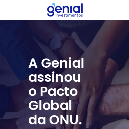
A Genial
assinou
o Pacto
Global
da ONU.